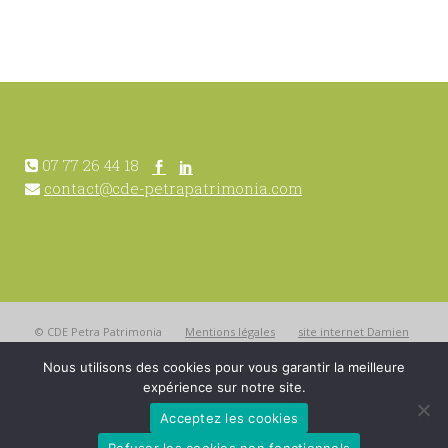
07 77 26 44 18
contact@cde-petrapatrimonia.com
© CDE Petra Patrimonia
Mentions légales
site internet Damien
Nous utilisons des cookies pour vous garantir la meilleure
Boeuf
expérience sur notre site.
Acceptez les cookies
This project has been funded with support from the European Commission. This
publication [communication] reflects the views only of the author, and the Commission
Refuser les cookies non fonctionnels
cannot be held responsible for any use which may be made of the information contained