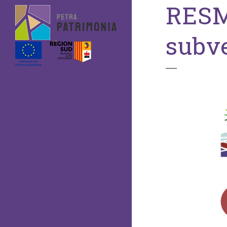
RESM
subv