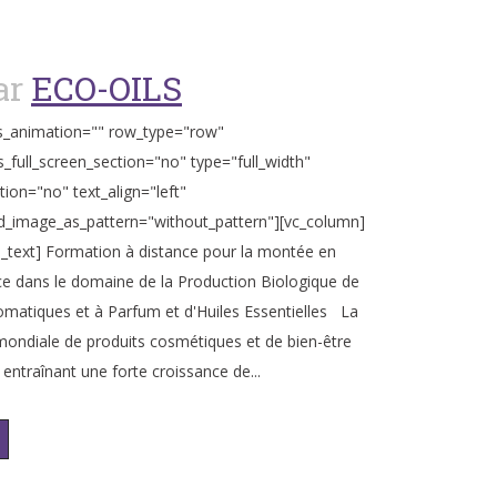
ar
ECO-OILS
s_animation="" row_type="row"
_full_screen_section="no" type="full_width"
tion="no" text_align="left"
_image_as_pattern="without_pattern"][vc_column]
_text] Formation à distance pour la montée en
 dans le domaine de la Production Biologique de
omatiques et à Parfum et d'Huiles Essentielles La
ndiale de produits cosmétiques et de bien-être
entraînant une forte croissance de...