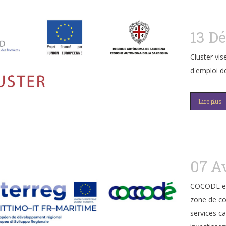
13 D
Cluster vi
d'emploi d
Lire plus
07 A
COCODE ent
zone de co
services c