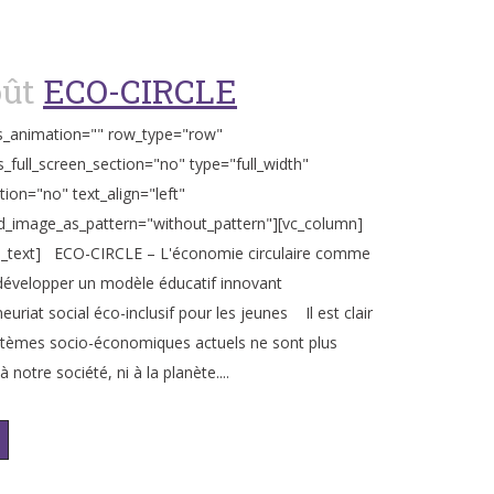
oût
ECO-CIRCLE
s_animation="" row_type="row"
_full_screen_section="no" type="full_width"
tion="no" text_align="left"
_image_as_pattern="without_pattern"][vc_column]
n_text] ECO-CIRCLE – L'économie circulaire comme
 développer un modèle éducatif innovant
euriat social éco-inclusif pour les jeunes Il est clair
stèmes socio-économiques actuels ne sont plus
à notre société, ni à la planète....