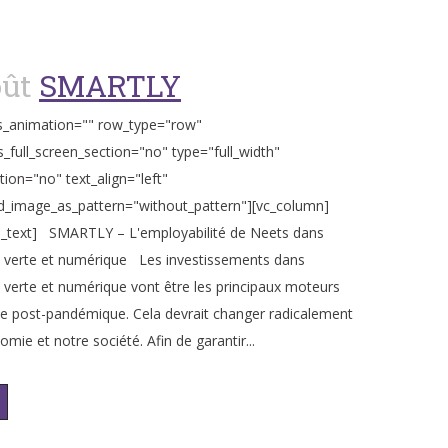
oût
SMARTLY
s_animation="" row_type="row"
_full_screen_section="no" type="full_width"
tion="no" text_align="left"
_image_as_pattern="without_pattern"][vc_column]
_text] SMARTLY – L'employabilité de Neets dans
 verte et numérique Les investissements dans
 verte et numérique vont être les principaux moteurs
ise post-pandémique. Cela devrait changer radicalement
mie et notre société. Afin de garantir...