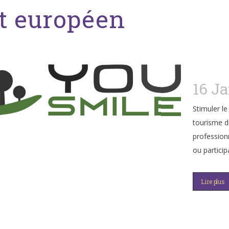
et européen
16 J
Stimuler l
tourisme du
profession
ou particip
Lire plus