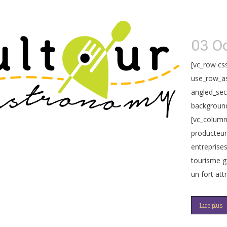
03 O
[vc_row cs
use_row_as
angled_sec
background
[vc_column
producteurs
entreprises
tourisme 
un fort attr
Lire plus