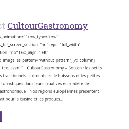
ct
CultourGastronomy
s_animation="" row_type="row"
_full_screen_section="no" type="full_width"
tion="no" text_align="left"
_image_as_pattern="without_pattern"][vc_column]
_text css=""] CultourGastronomy – Soutenir les petits
 traditionnels d'aliments et de boissons et les petites
 touristiques dans leurs initiatives en matière de
gastronomique Nos régions européennes présentent
ait pour la cuisine et les produits...