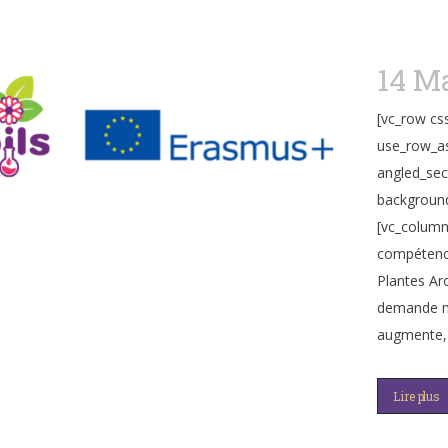
14 M
[vc_row cs
use_row_as
angled_sec
background
[vc_column
compétence
Plantes Ar
demande mo
augmente, 
Lire plus