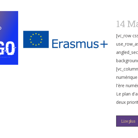
14 M
[vc_row cs
use_row_as
angled_sec
background
[vc_column
numérique 
l'ère numér
Le plan d'a
deux priorit
Lire plus