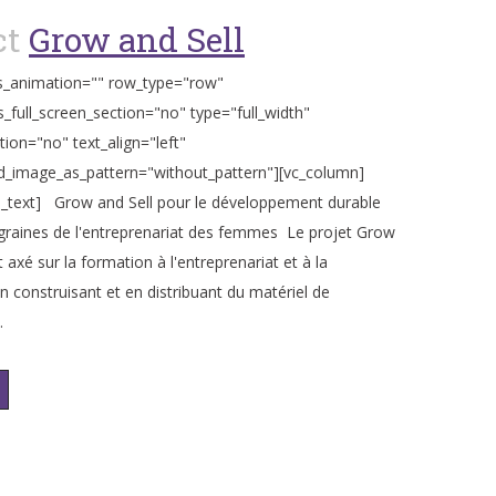
ct
Grow and Sell
s_animation="" row_type="row"
_full_screen_section="no" type="full_width"
tion="no" text_align="left"
_image_as_pattern="without_pattern"][vc_column]
_text] Grow and Sell pour le développement durable
graines de l'entreprenariat des femmes Le projet Grow
t axé sur la formation à l'entreprenariat et à la
en construisant et en distribuant du matériel de
.