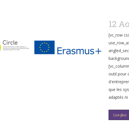
12 A
[vc_row cs
use_row_as
angled_sec
background
[vc_colum
outil pour
d'entrepren
que les sy
adaptés ni 
Lire plus