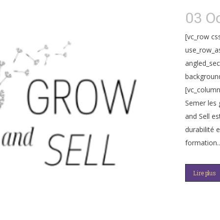
03 O
[vc_row cs
use_row_as
angled_sec
background
[vc_column
Semer les 
and Sell es
durabilité 
formation..
Lire plus