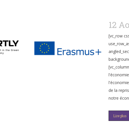
12 A
[vc_row cs
use_row_as
angled_sec
background
[vc_column
l'économie
l'économie
de la repr
notre écono
Lire plus